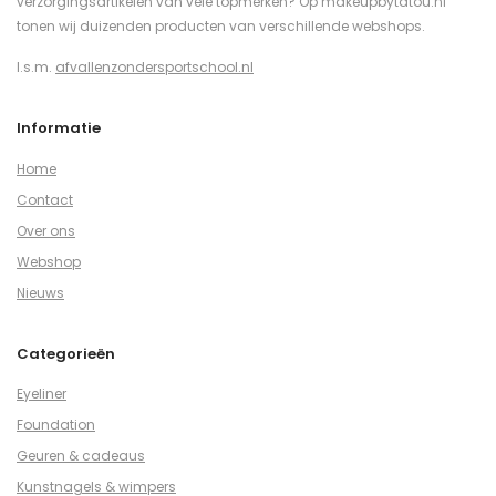
verzorgingsartikelen van vele topmerken? Op makeupbytatou.nl
tonen wij duizenden producten van verschillende webshops.
I.s.m.
afvallenzondersportschool.nl
Informatie
Home
Contact
Over ons
Webshop
Nieuws
Categorieën
Eyeliner
Foundation
Geuren & cadeaus
Kunstnagels & wimpers