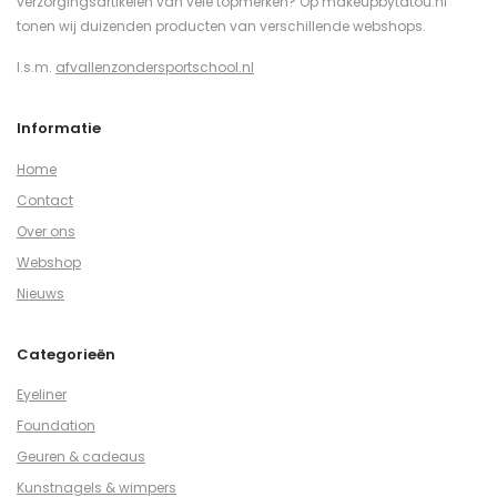
verzorgingsartikelen van vele topmerken? Op makeupbytatou.nl
tonen wij duizenden producten van verschillende webshops.
I.s.m.
afvallenzondersportschool.nl
Informatie
Home
Contact
Over ons
Webshop
Nieuws
Categorieën
Eyeliner
Foundation
Geuren & cadeaus
Kunstnagels & wimpers