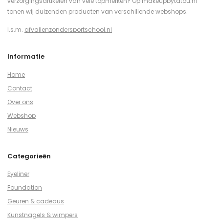
verzorgingsartikelen van vele topmerken? Op makeupbytatou.nl
tonen wij duizenden producten van verschillende webshops.
I.s.m.
afvallenzondersportschool.nl
Informatie
Home
Contact
Over ons
Webshop
Nieuws
Categorieën
Eyeliner
Foundation
Geuren & cadeaus
Kunstnagels & wimpers