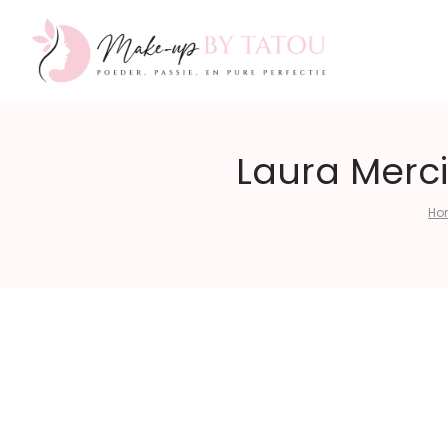
Make-
Laura Merci
Ho
up
by