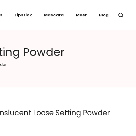
ss
Lipstick
Mascara
Meer
Blog
tting Powder
wder
anslucent Loose Setting Powder