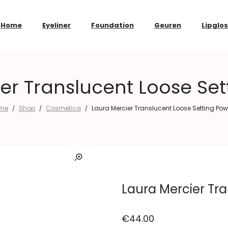
Home
Eyeliner
Foundation
Geuren
Lipglo
er Translucent Loose Se
me
Shop
Cosmetica
Laura Mercier Translucent Loose Setting Po
/
/
/
Laura Mercier Tr
€
44.00