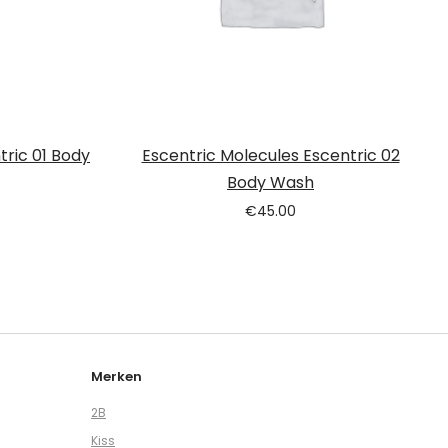
tric 01 Body
Escentric Molecules Escentric 02
Body Wash
€
45.00
Merken
2B
Kiss