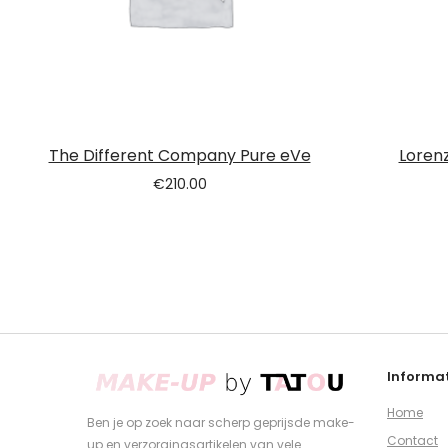
The Different Company Pure eVe
Lorenz
€
210.00
Informat
Home
Ben je op zoek naar scherp geprijsde make-
Contact
up en verzorgingsartikelen van vele