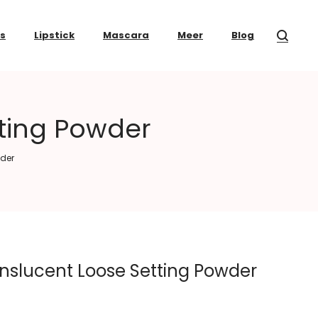
ss
Lipstick
Mascara
Meer
Blog
tting Powder
wder
anslucent Loose Setting Powder