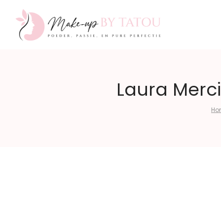
Make-
Laura Merci
Ho
up
by