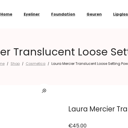
Home
Eyeliner
Foundation
Geuren
Lipglo
er Translucent Loose Se
me
Shop
Cosmetica
Laura Mercier Translucent Loose Setting Po
/
/
/
Laura Mercier Tr
€
45.00