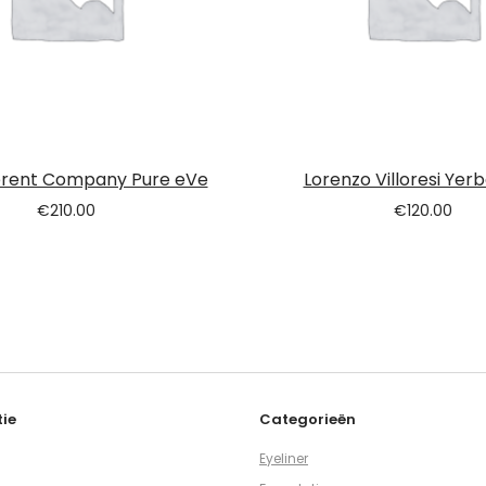
erent Company Pure eVe
Lorenzo Villoresi Ye
€
210.00
€
120.00
ie
Categorieën
Eyeliner