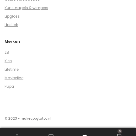
Kunstnagels & wimpers
Lipgloss
Lipstick
Merken
2B
Kiss
Lifetime
Maybeline
Pupa
© 2023 - makeupbytatou.nl
0