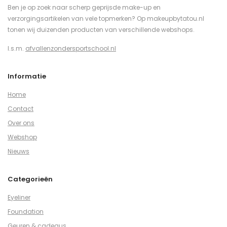
Ben je op zoek naar scherp geprijsde make-up en
verzorgingsartikelen van vele topmerken? Op makeupbytatou.nl
tonen wij duizenden producten van verschillende webshops.
I.s.m.
afvallenzondersportschool.nl
Informatie
Home
Contact
Over ons
Webshop
Nieuws
Categorieën
Eyeliner
Foundation
Geuren & cadeaus