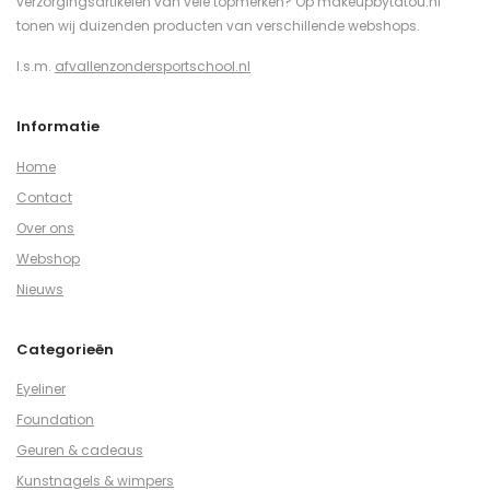
verzorgingsartikelen van vele topmerken? Op makeupbytatou.nl
tonen wij duizenden producten van verschillende webshops.
I.s.m.
afvallenzondersportschool.nl
Informatie
Home
Contact
Over ons
Webshop
Nieuws
Categorieën
Eyeliner
Foundation
Geuren & cadeaus
Kunstnagels & wimpers