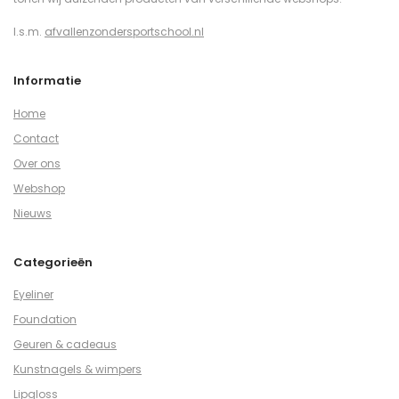
I.s.m.
afvallenzondersportschool.nl
Informatie
Home
Contact
Over ons
Webshop
Nieuws
Categorieën
Eyeliner
Foundation
Geuren & cadeaus
Kunstnagels & wimpers
Lipgloss