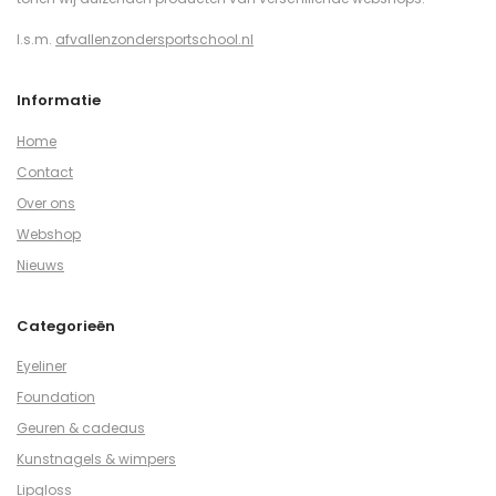
I.s.m.
afvallenzondersportschool.nl
Informatie
Home
Contact
Over ons
Webshop
Nieuws
Categorieën
Eyeliner
Foundation
Geuren & cadeaus
Kunstnagels & wimpers
Lipgloss