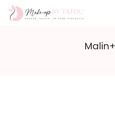
Make-
Malin+
up
by