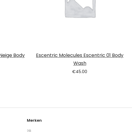
 Neige Body
Escentric Molecules Escentric 01 Body
Wash
€
45.00
Merken
2B