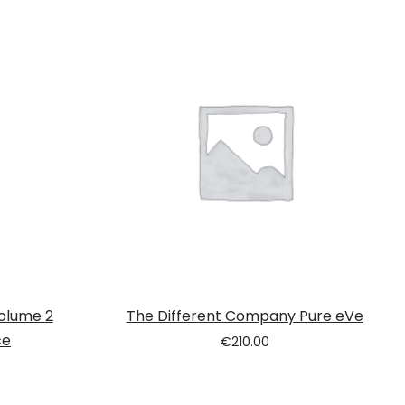
olume 2
The Different Company Pure eVe
ce
€
210.00