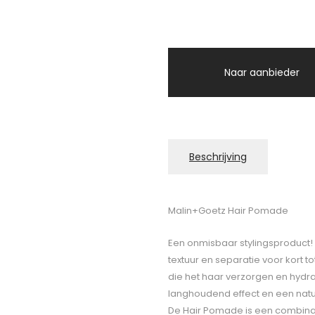
Naar aanbieder
Beschrijving
Malin+Goetz Hair Pomade
Een onmisbaar stylingsproduct!
textuur en separatie voor kort t
die het haar verzorgen en hydrat
langhoudend effect en een natuu
De Hair Pomade is een combina