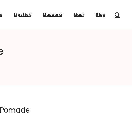
ss
Lipstick
Mascara
Meer
Blog
e
r Pomade