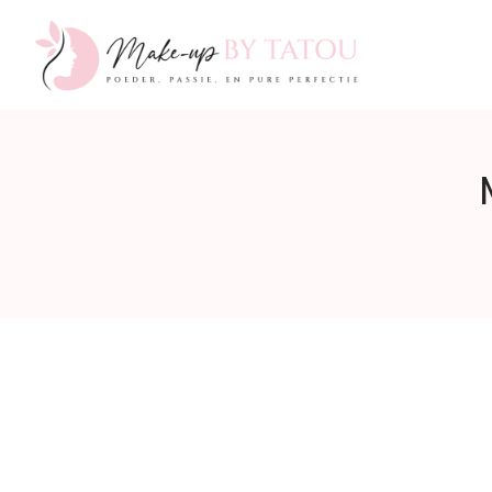
Make-
up
by