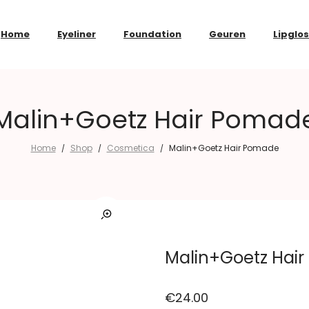
Home
Eyeliner
Foundation
Geuren
Lipglo
Malin+Goetz Hair Pomad
Home
Shop
Cosmetica
Malin+Goetz Hair Pomade
/
/
/
Malin+Goetz Hai
€
24.00