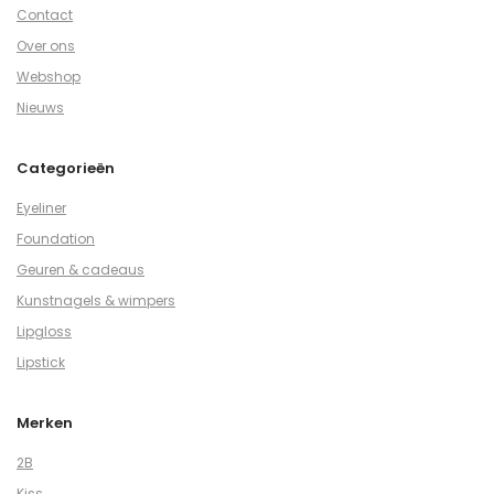
Contact
Over ons
Webshop
Nieuws
Categorieën
Eyeliner
Foundation
Geuren & cadeaus
Kunstnagels & wimpers
Lipgloss
Lipstick
Merken
2B
Kiss