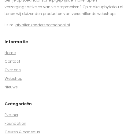
Ben je op zoek naar scherp geprijsde make-up en
verzorgingsartikelen van vele topmerken? Op makeupbytatou.nl
tonen wij duizenden producten van verschillende webshops.
I.s.m.
afvallenzondersportschool.nl
Informatie
Home
Contact
Over ons
Webshop
Nieuws
Categorieën
Eyeliner
Foundation
Geuren & cadeaus