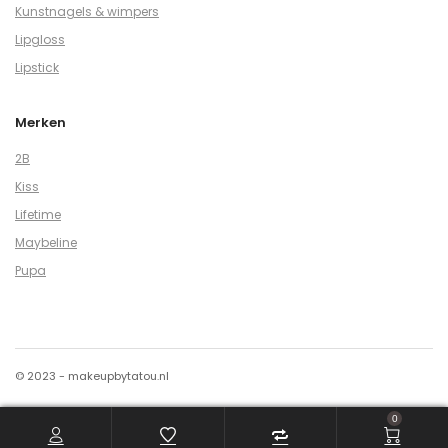
Kunstnagels & wimpers
Lipgloss
Lipstick
Merken
2B
Kiss
Lifetime
Maybeline
Pupa
© 2023 - makeupbytatou.nl
0