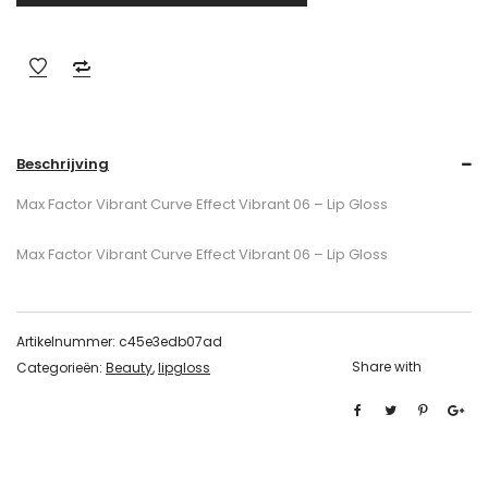
Beschrijving
Max Factor Vibrant Curve Effect Vibrant 06 – Lip Gloss
Max Factor Vibrant Curve Effect Vibrant 06 – Lip Gloss
Artikelnummer:
c45e3edb07ad
Share with
Categorieën:
Beauty
,
lipgloss