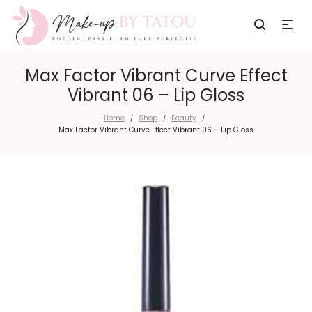
Max Factor Vibrant Curve Effect
Vibrant 06 – Lip Gloss
Home
Shop
Beauty
/
/
/
Max Factor Vibrant Curve Effect Vibrant 06 – Lip Gloss