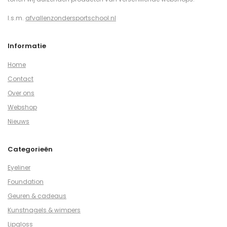
I.s.m.
afvallenzondersportschool.nl
Informatie
Home
Contact
Over ons
Webshop
Nieuws
Categorieën
Eyeliner
Foundation
Geuren & cadeaus
Kunstnagels & wimpers
Lipgloss