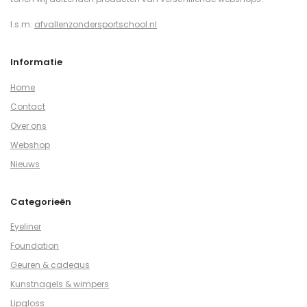
I.s.m.
afvallenzondersportschool.nl
Informatie
Home
Contact
Over ons
Webshop
Nieuws
Categorieën
Eyeliner
Foundation
Geuren & cadeaus
Kunstnagels & wimpers
Lipgloss