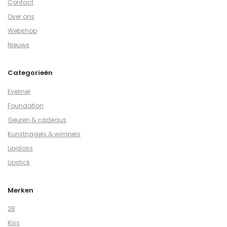
Contact
Over ons
Webshop
Nieuws
Categorieën
Eyeliner
Foundation
Geuren & cadeaus
Kunstnagels & wimpers
Lipgloss
Lipstick
Merken
2B
Kiss