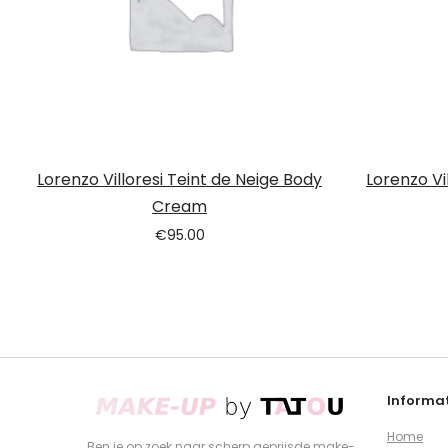
Lorenzo Villoresi Teint de Neige Body
Lorenzo Vi
Cream
€
95.00
Informat
Home
Ben je op zoek naar scherp geprijsde make-