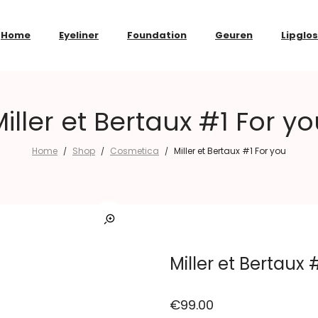
Home
Eyeliner
Foundation
Geuren
Lipglo
iller et Bertaux #1 For y
Home
Shop
Cosmetica
Miller et Bertaux #1 For you
/
/
/
Miller et Bertaux 
€
99.00