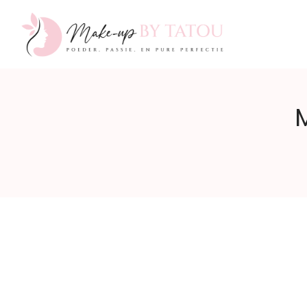
Make-
M
up
by