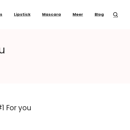
ss
Lipstick
Mascara
Meer
Blog
ou
#1 For you