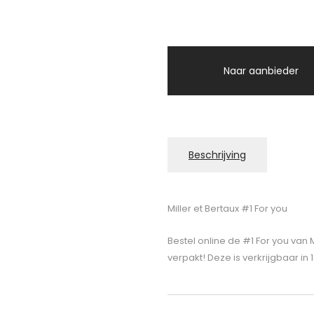
Naar aanbieder
Beschrijving
Miller et Bertaux #1 For you
Bestel online de #1 For you van 
verpakt! Deze is verkrijgbaar in 