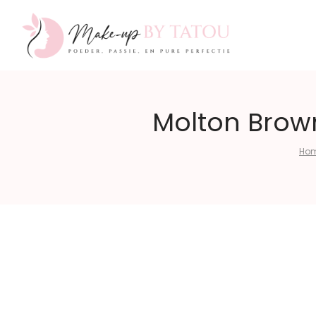
Make-
Molton Brown
Ho
up
by