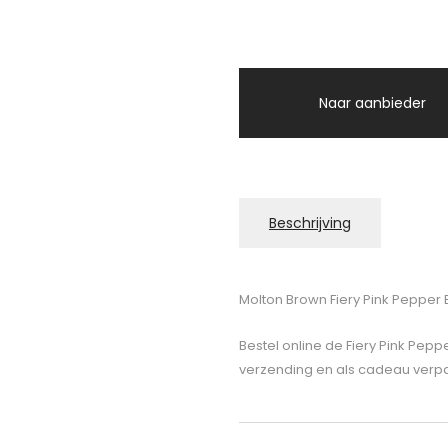
Naar aanbieder
Beschrijving
Molton Brown Fiery Pink Pepper
Bestel online de Fiery Pink Pep
verzending en als cadeau verpak