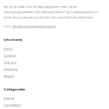
Ben je op zoek naar scherp geprijsde make-up en
verzorgingsartikelen van vele topmerken? Op makeupbytatou.nl
tonen wij duizenden producten van verschillende webshops.
I.s.m.
afvallenzondersportschool.nl
Informatie
Home
Contact
Over ons
Webshop
Nieuws
Categorieën
Eyeliner
Foundation