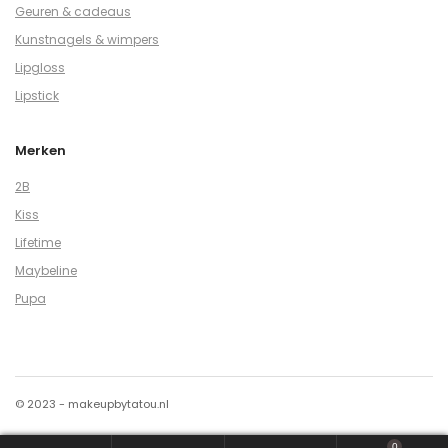
Geuren & cadeaus
Kunstnagels & wimpers
Lipgloss
Lipstick
Merken
2B
Kiss
Lifetime
Maybeline
Pupa
© 2023 - makeupbytatou.nl
0