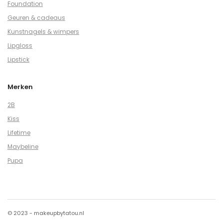
Foundation
Geuren & cadeaus
Kunstnagels & wimpers
Lipgloss
Lipstick
Merken
2B
Kiss
Lifetime
Maybeline
Pupa
© 2023 - makeupbytatou.nl