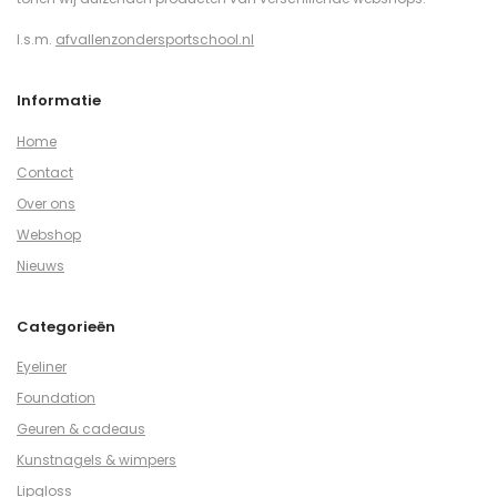
I.s.m.
afvallenzondersportschool.nl
Informatie
Home
Contact
Over ons
Webshop
Nieuws
Categorieën
Eyeliner
Foundation
Geuren & cadeaus
Kunstnagels & wimpers
Lipgloss