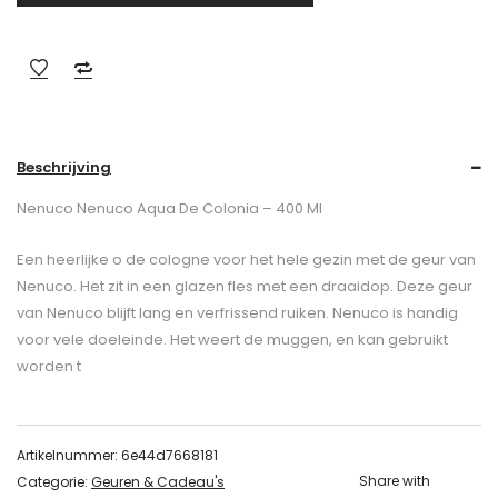
Beschrijving
Nenuco Nenuco Aqua De Colonia – 400 Ml
Een heerlijke o de cologne voor het hele gezin met de geur van
Nenuco. Het zit in een glazen fles met een draaidop. Deze geur
van Nenuco blijft lang en verfrissend ruiken. Nenuco is handig
voor vele doeleinde. Het weert de muggen, en kan gebruikt
worden t
Artikelnummer:
6e44d7668181
Share with
Categorie:
Geuren & Cadeau's