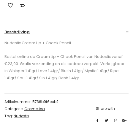
Beschrijving
Nudestix Cream Lip + Cheek Pencil
Bestel online de Cream Lip + Cheek Pencil van Nudestix vanaf
€23,00. Gratis verzending en als cadeau verpakt. Verkrijgbaar
in Whisper 1.41gr/ Love 1.41gr/ Blush 1.41gr/ Mystic 1.41gr/ Ripe
1.41gr/ Soul 1.41gr/ Sin 1.41gr/ Flesh 1.41gr.
Artikelnummer:
5736b9f6ebb2
Share with
Categorie:
Cosmetica
Tag:
Nudestix