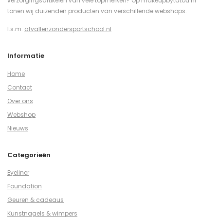
verzorgingsartikelen van vele topmerken? Op makeupbytatou.nl
tonen wij duizenden producten van verschillende webshops.
I.s.m.
afvallenzondersportschool.nl
Informatie
Home
Contact
Over ons
Webshop
Nieuws
Categorieën
Eyeliner
Foundation
Geuren & cadeaus
Kunstnagels & wimpers