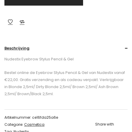
Beschrijving
Nudestix Eyebrow Stylus Pencil & Gel
Bestel online de Eyebrow Stylus Pencil & Gel van Nudestix vanaf
€22,00. Gratis verzending en als cadeau verpakt. Verkrijgbaar
in Blonde 2,5ml/ Dirty Blonde 2,5ml/ Brown 2,5ml/ Ash Brown
2,5ml/ Brown/Black 2,5ml.
Artikelnummer:
ce16fda25a6e
Share with
Categorie:
Cosmetica
Tag:
Nudestix