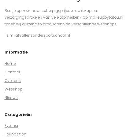
Ben je op zoek naar scherp geprijsde make-up en
verzorgingsartikelen van vele topmerken? Op makeupbytatou.nl
tonen wij duizenden producten van verschillende webshops.
I.s.m.
afvallenzondersportschool.nl
Informatie
Home
Contact
Over ons
Webshop
Nieuws
Categorieën
Eyeliner
Foundation