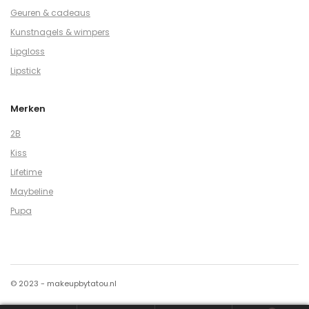
Geuren & cadeaus
Kunstnagels & wimpers
Lipgloss
Lipstick
Merken
2B
Kiss
Lifetime
Maybeline
Pupa
© 2023 - makeupbytatou.nl