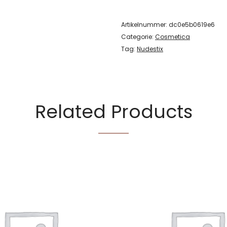
Artikelnummer:
dc0e5b0619e6
Categorie:
Cosmetica
Tag:
Nudestix
Related Products