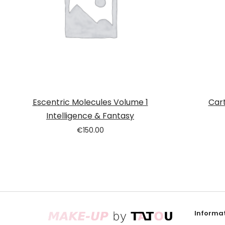
Escentric Molecules Volume 1
Car
Intelligence & Fantasy
€
150.00
Informat