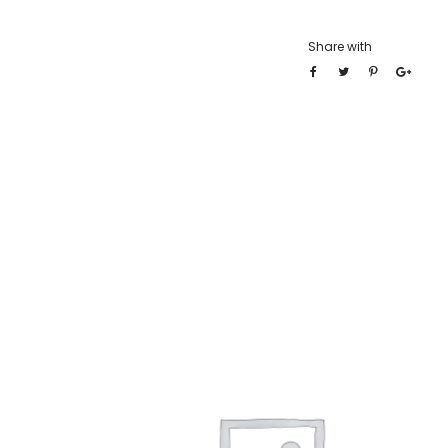
Share with