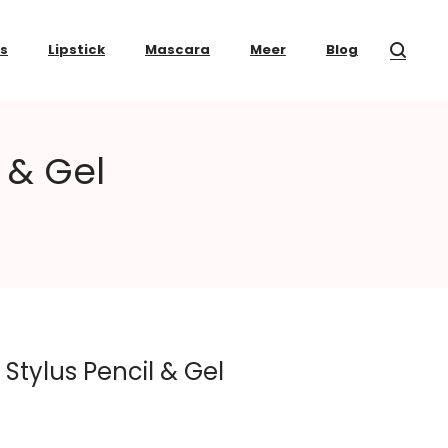
ss
Lipstick
Mascara
Meer
Blog
 & Gel
Stylus Pencil & Gel