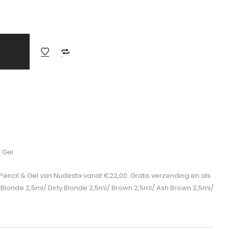
 Gel
Pencil & Gel van Nudestix vanaf €22,00. Gratis verzending en als
 Blonde 2,5ml/ Dirty Blonde 2,5ml/ Brown 2,5ml/ Ash Brown 2,5ml/