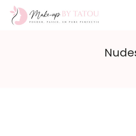
Make-
Nudes
up
by