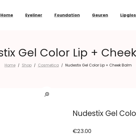
Home
Eyeliner
Foundation
Geuren
Lipglo
tix Gel Color Lip + Chee
Home
Shop
Cosmetica
Nudestix Gel Color Lip + Cheek Balm
/
/
/
Nudestix Gel Col
€
23.00