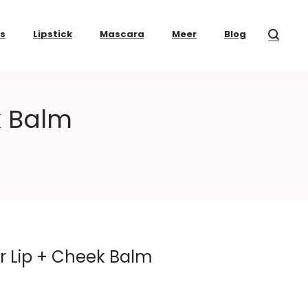
ss
Lipstick
Mascara
Meer
Blog
k Balm
or Lip + Cheek Balm