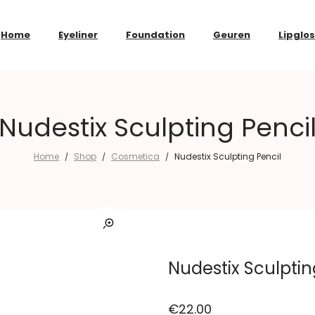
Home
Eyeliner
Foundation
Geuren
Lipglo
Nudestix Sculpting Penci
Home
Shop
Cosmetica
Nudestix Sculpting Pencil
/
/
/
Nudestix Sculptin
€
22.00