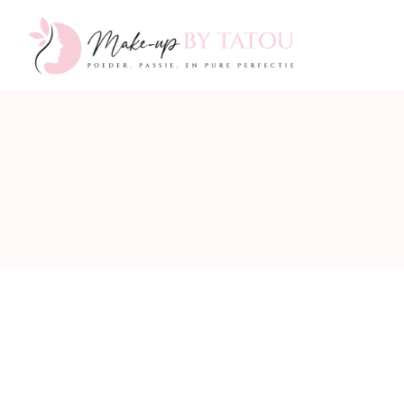
Make-
up
by