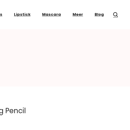
ss
Lipstick
Mascara
Meer
Blog
l
g Pencil