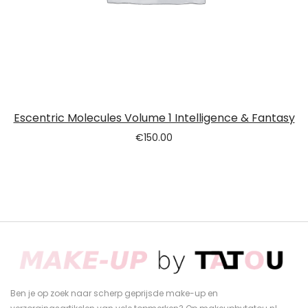
Escentric Molecules Volume 1 Intelligence & Fantasy
€
150.00
Ben je op zoek naar scherp geprijsde make-up en