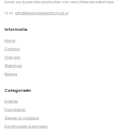
tonen wij duizenden producten van verschillende webshops.
I.s.m.
afvallenzondersportschool.nl
Informatie
Home
Contact
Over ons
Webshop
Nieuws
Categorieën
Eyeliner
Foundation
Geuren & cadeaus
Kunstnagels & wimpers