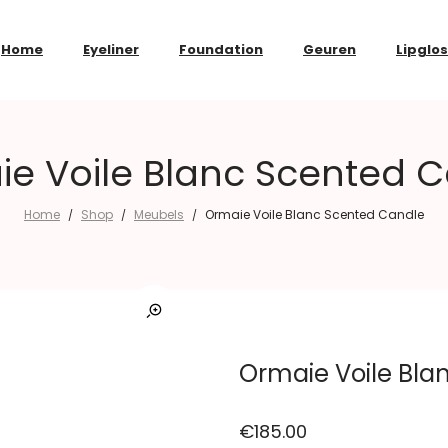
Home
Eyeliner
Foundation
Geuren
Lipglo
e Voile Blanc Scented 
Home
Shop
Meubels
Ormaie Voile Blanc Scented Candle
/
/
/
Ormaie Voile Bla
€
185.00