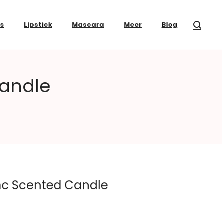
ss
Lipstick
Mascara
Meer
Blog
Candle
nc Scented Candle