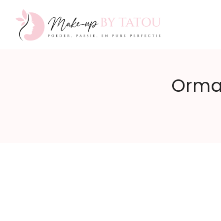
Make-
Ormai
up
by