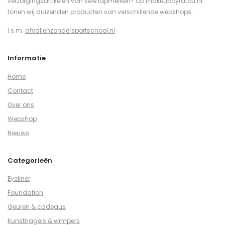
verzorgingsartikelen van vele topmerken? Op makeupbytatou.nl
tonen wij duizenden producten van verschillende webshops.
I.s.m.
afvallenzondersportschool.nl
Informatie
Home
Contact
Over ons
Webshop
Nieuws
Categorieën
Eyeliner
Foundation
Geuren & cadeaus
Kunstnagels & wimpers