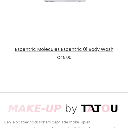
Escentric Molecules Escentric 01 Body Wash
€
45.00
Ben je op zoek naar scherp geprijsde make-up en