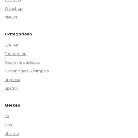
Webshop
Nieuws
Categorieën
Eyeliner
Foundation
Geuren & cadeaus
Kunstnagels & wimpers
Lipgloss
Lipstick
Merken
2B
Kiss
Lifetime