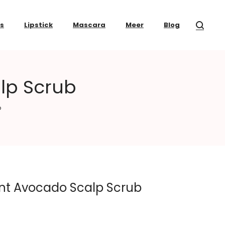
ss
Lipstick
Mascara
Meer
Blog
lp Scrub
b
int Avocado Scalp Scrub