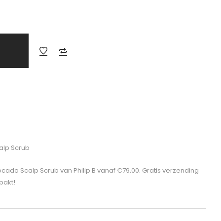
alp Scrub
cado Scalp Scrub van Philip B vanaf €79,00. Gratis verzending
pakt!