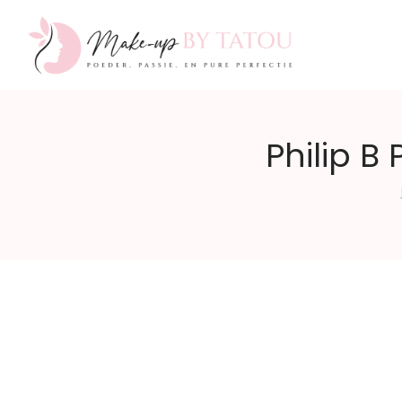
Make-
Philip 
up
by