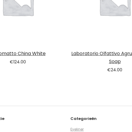
omatto China White
Laboratorio Olfattivo Agr
Soap
€
124.00
€
24.00
ie
Categorieën
Eyeliner