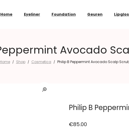
Home
Eyeliner
Foundation
Geuren
Lipglo
B Peppermint Avocado Sca
Home
Shop
Cosmetica
Philip B Peppermint Avocado Scalp Scru
/
/
/
Philip B Pepperm
€
85.00