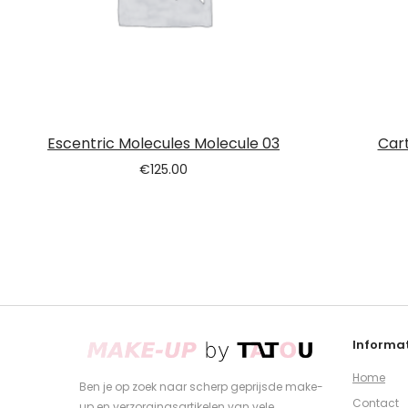
Escentric Molecules Molecule 03
Car
€
125.00
Informat
Home
Ben je op zoek naar scherp geprijsde make-
Contact
up en verzorgingsartikelen van vele