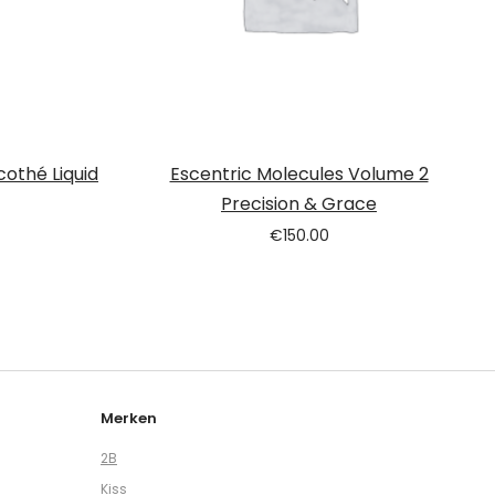
cothé Liquid
Escentric Molecules Volume 2
Precision & Grace
€
150.00
Merken
2B
Kiss