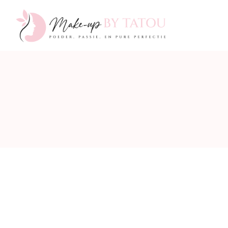
Make-
up
by