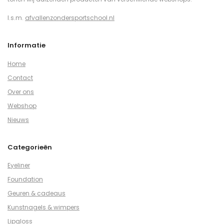
I.s.m.
afvallenzondersportschool.nl
Informatie
Home
Contact
Over ons
Webshop
Nieuws
Categorieën
Eyeliner
Foundation
Geuren & cadeaus
Kunstnagels & wimpers
Lipgloss