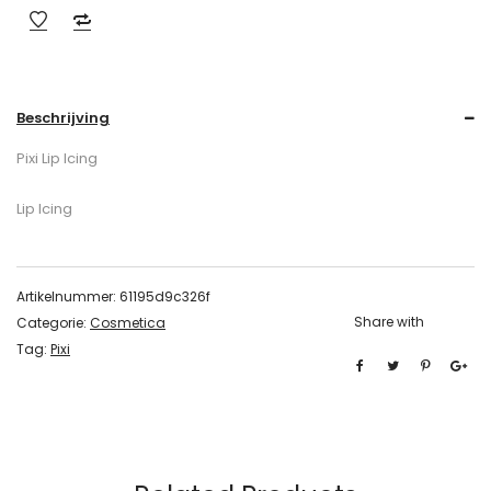
Beschrijving
Pixi Lip Icing
Lip Icing
Artikelnummer:
61195d9c326f
Share with
Categorie:
Cosmetica
Tag:
Pixi