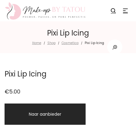
Pixi Lip Icing
Home
Shop
Cosmetica
Pixi Lip Icing
/
/
/
Pixi Lip Icing
€
5.00
Naar aanbieder