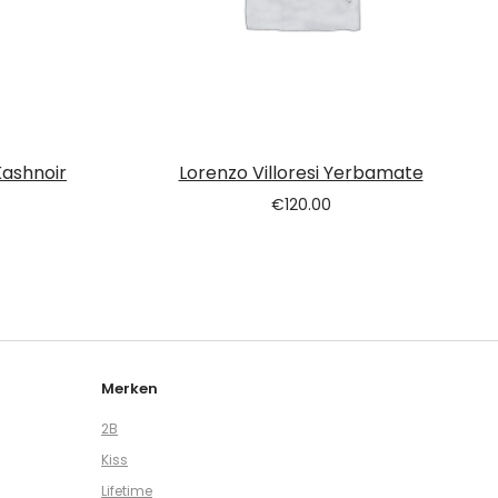
Kashnoir
Lorenzo Villoresi Yerbamate
€
120.00
Merken
2B
Kiss
Lifetime