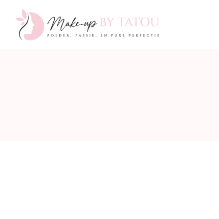
Make-
up
by