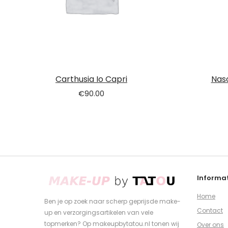
Carthusia Io Capri
Nas
€
90.00
Informat
Home
Ben je op zoek naar scherp geprijsde make-
Contact
up en verzorgingsartikelen van vele
topmerken? Op makeupbytatou.nl tonen wij
Over ons