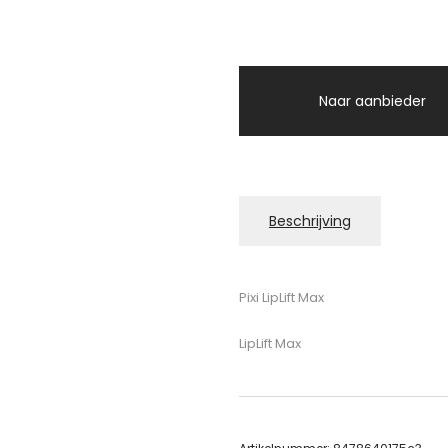
Naar aanbieder
Beschrijving
Pixi LipLift Max
LipLift Max