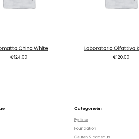
omatto China White
Laboratorio Olfattivo 
€
124.00
€
120.00
ie
Categorieën
Eyeliner
Foundation
Geuren & cadeaus