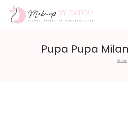
Make-
Pupa Pupa Milano
Home
up
by