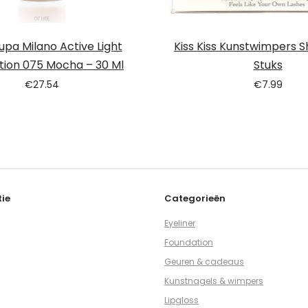
pa Milano Active Light
Kiss Kiss Kunstwimpers Sh
tion 075 Mocha – 30 Ml
Stuks
€
27.54
€
7.99
ie
Categorieën
Eyeliner
Foundation
Geuren & cadeaus
Kunstnagels & wimpers
Lipgloss