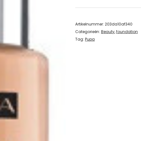
Artikelnummer:
203da10af340
Categorieën:
Beauty
,
foundation
Tag:
Pupa