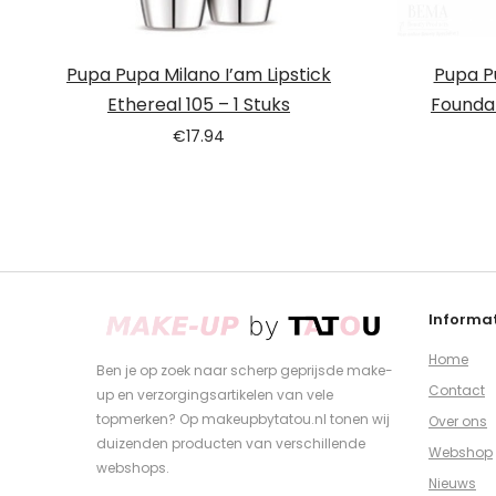
Pupa Pupa Milano I’am Lipstick
Pupa Pu
Ethereal 105 – 1 Stuks
Founda
€
17.94
Informat
Home
Ben je op zoek naar scherp geprijsde make-
Contact
up en verzorgingsartikelen van vele
topmerken? Op makeupbytatou.nl tonen wij
Over ons
duizenden producten van verschillende
Webshop
webshops.
Nieuws