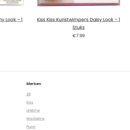
y Look – 1
Kiss Kiss Kunstwimpers Daisy Look – 1
Stuks
€
7.99
Merken
2B
Kiss
Lifetime
Maybeline
Pupa