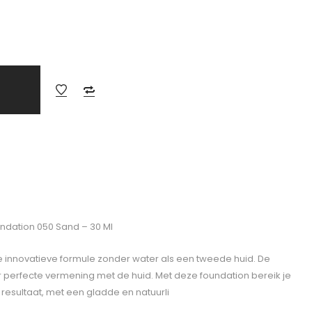
undation 050 Sand – 30 Ml
e innovatieve formule zonder water als een tweede huid. De
or perfecte vermening met de huid. Met deze foundation bereik je
 resultaat, met een gladde en natuurli