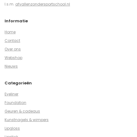
I.s.m.
afvallenzondersportschool.nl
Informatie
Home
Contact
Over ons
Webshop
Nieuws
Categorieën
Eyeliner
Foundation
Geuren & cadeaus
Kunstnagels & wimpers
Lipgloss
Lipstick