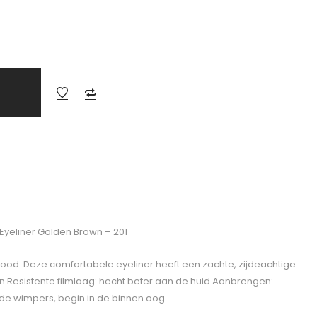
Eyeliner Golden Brown – 201
ood. Deze comfortabele eyeliner heeft een zachte, zijdeachtige
ten Resistente filmlaag: hecht beter aan de huid Aanbrengen:
 de wimpers, begin in de binnen oog