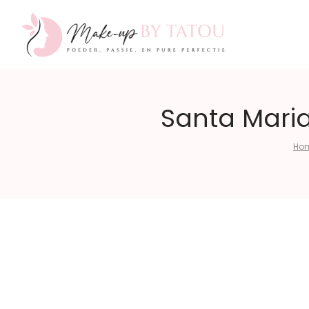
Make-
Santa Mari
Ho
up
by