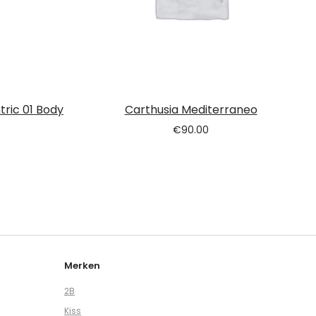
tric 01 Body
Carthusia Mediterraneo
€
90.00
Merken
2B
Kiss