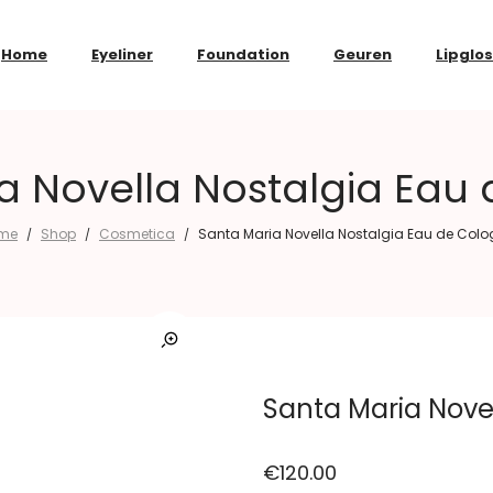
Home
Eyeliner
Foundation
Geuren
Lipglo
a Novella Nostalgia Eau
me
Shop
Cosmetica
Santa Maria Novella Nostalgia Eau de Col
/
/
/
Santa Maria Nove
€
120.00