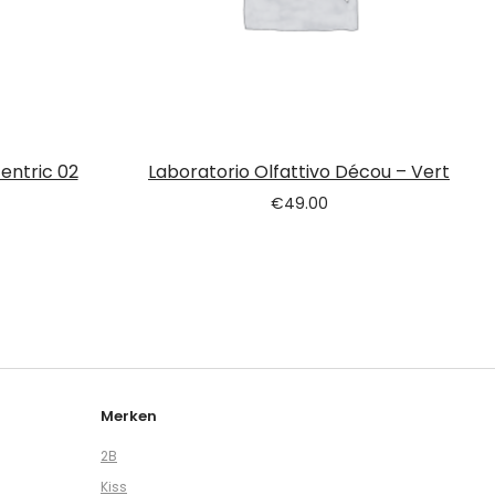
entric 02
Laboratorio Olfattivo Décou – Vert
€
49.00
Merken
2B
Kiss