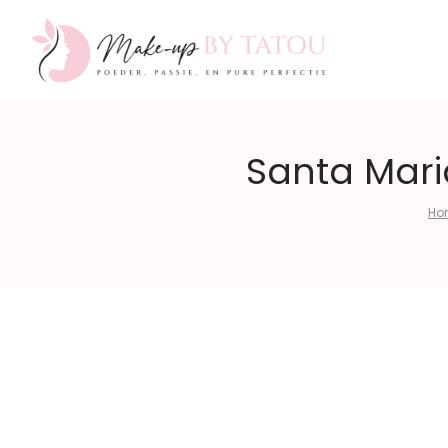
Make-
Santa Mari
Ho
up
by