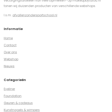
verzorgingsartikelen van vele topmerken? Op makeupbytatou.nl
tonen wij duizenden producten van verschillende webshops.
I.s.m.
afvallenzondersportschool.nl
Informatie
Home
Contact
Over ons
Webshop
Nieuws
Categorieën
Eyeliner
Foundation
Geuren & cadeaus
Kunstnagels & wimpers