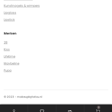
Kunstnagels & wimpers
Lipgloss
Lipstick
Merken
2B
Kiss
Lifetime
Maybeline
Pupa
© 2023 - makeupbytatou.nl
0