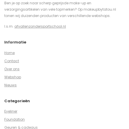
Ben je op zoek naar scherp geprijsde make-up en
verzorgingsartikelen van vele topmerken? Op makeupbytatou.nl
tonen wij duizenden producten van verschillende webshops.
I.s.m.
afvallenzondersportschool.nl
Informatie
Home
Contact
Over ons
Webshop
Nieuws
Categorieën
Eyeliner
Foundation
Geuren & cadeaus