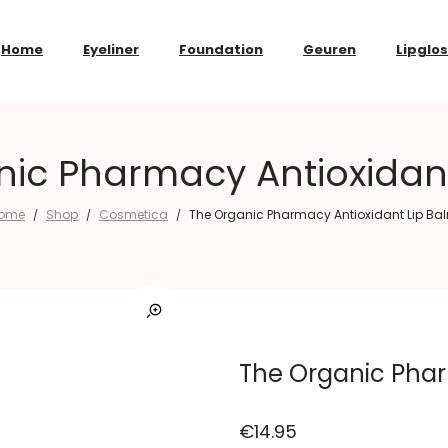
Home
Eyeliner
Foundation
Geuren
Lipglo
nic Pharmacy Antioxidant
ome
Shop
Cosmetica
The Organic Pharmacy Antioxidant Lip Ba
/
/
/
The Organic Phar
€
14.95