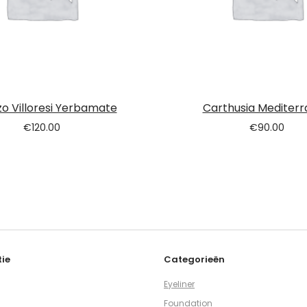
o Villoresi Yerbamate
Carthusia Mediter
€
120.00
€
90.00
ie
Categorieën
Eyeliner
Foundation