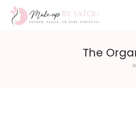
Make-
The Orga
H
up
by