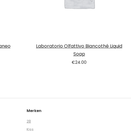
raneo
Laboratorio Olfattivo Biancothé Liquid
Soap
€
24.00
Merken
2B
Kiss