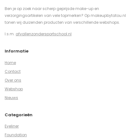
Ben je op zoek naar scherp geprijsde make-up en
verzorgingsartikelen van vele topmerken? Op makeupbytatou.nl
tonen wij duizenden producten van verschillende webshops.
I.s.m.
afvallenzondersportschool.nl
Informatie
Home
Contact
Over ons
Webshop
Nieuws
Categorieën
Eyeliner
Foundation