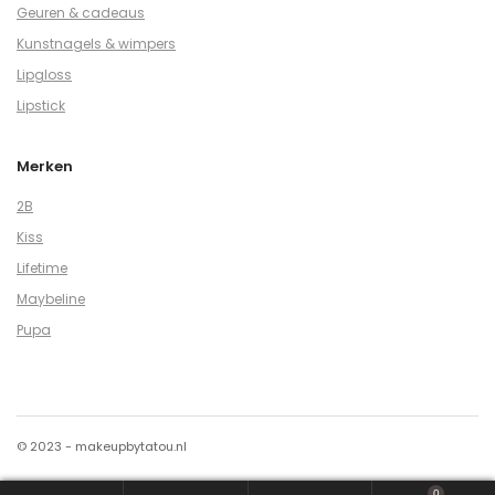
Geuren & cadeaus
Kunstnagels & wimpers
Lipgloss
Lipstick
Merken
2B
Kiss
Lifetime
Maybeline
Pupa
© 2023 - makeupbytatou.nl
0