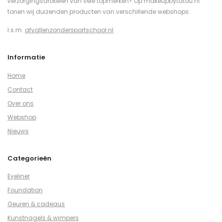
verzorgingsartikelen van vele topmerken? Op makeupbytatou.nl
tonen wij duizenden producten van verschillende webshops.
I.s.m.
afvallenzondersportschool.nl
Informatie
Home
Contact
Over ons
Webshop
Nieuws
Categorieën
Eyeliner
Foundation
Geuren & cadeaus
Kunstnagels & wimpers