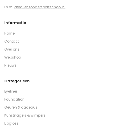
I.s.m.
afvallenzondersportschool.nl
Informatie
Home
Contact
Over ons
Webshop
Nieuws
Categorieën
Eyeliner
Foundation
Geuren & cadeaus
Kunstnagels & wimpers
Lipgloss