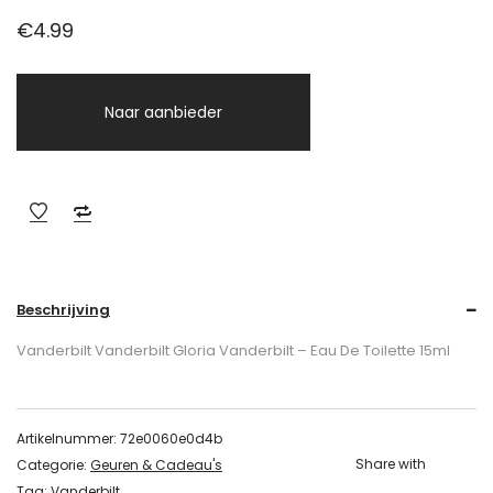
€
4.99
Naar aanbieder
Beschrijving
Vanderbilt Vanderbilt Gloria Vanderbilt – Eau De Toilette 15ml
Artikelnummer:
72e0060e0d4b
Share with
Categorie:
Geuren & Cadeau's
Tag:
Vanderbilt