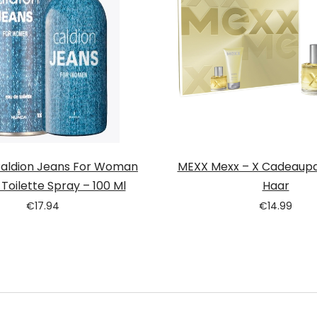
Caldion Jeans For Woman
MEXX Mexx – X Cadeaupa
Toilette Spray – 100 Ml
Haar
€
17.94
€
14.99