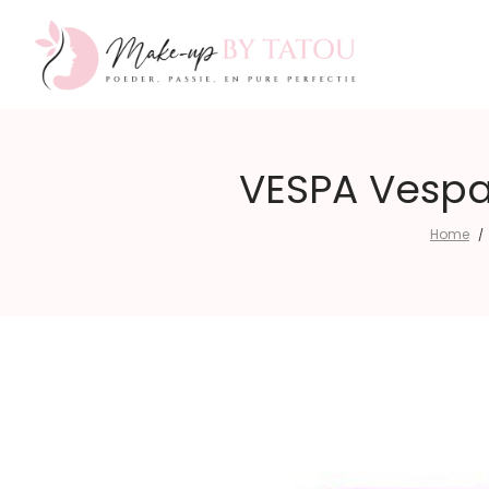
Make-
VESPA Vespa
Home
/
up
by