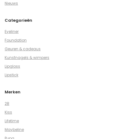
Nieuws
Categorieën
Eyeliner
Foundation
Geuren & cadeaus
Kunstnagels & wimpers
Lipgloss
Lipstick
Merken
2B
Kiss
Lifetime
Maybeline
Pupa